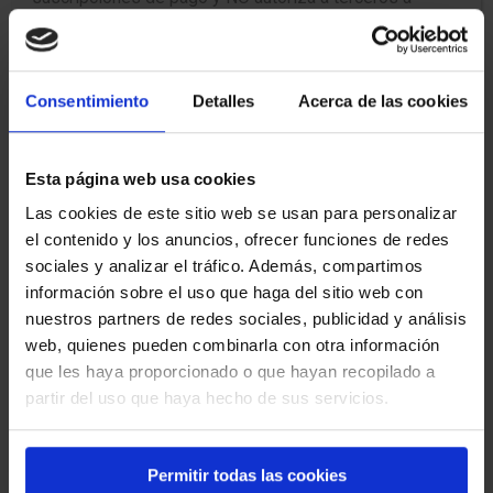
cobrar por nuestros test.
Hemos detectado personas ajenas a nuestra web
ofreciendo supuestos accesos “premium” o cobrando
dinero utilizando nuestro nombre.
Consentimiento
Detalles
Acerca de las cookies
Estos cobros NO pertenecen a Oposito.es.
Si alguien te solicita dinero o intenta venderte acceso a
Esta página web usa cookies
nuestros contenidos haciéndose pasar por nosotros,
INFORMACIÓN AMAZON AFILIADOS
no realices ningún pago.
Las cookies de este sitio web se usan para personalizar
En calidad de Afiliado de Amazon, obtengo ingresos por
el contenido y los anuncios, ofrecer funciones de redes
La única web oficial es:
las compras adscritas que cumplen los requisitos
sociales y analizar el tráfico. Además, compartimos
aplicables
https://oposito.es y no tenemos opciones de pago,
información sobre el uso que haga del sitio web con
todo el contenido es gratuito
nuestros partners de redes sociales, publicidad y análisis
oposición,
administrativos
opositor,
web, quienes pueden combinarla con otra información
,
comunidad de madrid,
cortes generales
que les haya proporcionado o que hayan recopilado a
ujieres,
asamblea de madrid,
ayuntamiento de madrid,
partir del uso que haya hecho de sus servicios.
administración local,
administración
test de
general del estado,
oposiciones
Permitir todas las cookies
,
funcionarios,