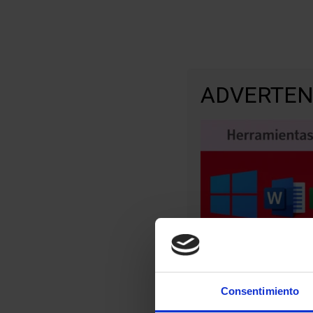
INICIO
TEST
ADVERTEN
Aviso Import
Consentimiento
Oposito.es NO vende ac