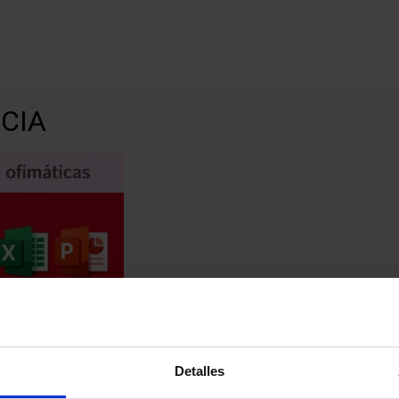
CONTACTO
CIA
ofimatica
ante
Detalles
cesos, NO ofrece suscripciones de pago y NO autoriza a tercer