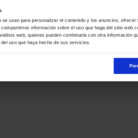
s
nas ajenas a nuestra web ofreciendo supuestos accesos “pre
b se usan para personalizar el contenido y los anuncios, ofrecer
tro nombre.
s, compartimos información sobre el uso que haga del sitio web 
rtenecen a Oposito.es.
 análisis web, quienes pueden combinarla con otra información q
 dinero o intenta venderte acceso a nuestros contenidos haciéndo
r del uso que haya hecho de sus servicios.
.
:
Perm
 no tenemos opciones de pago, todo el contenido es gratuito
 las compras adscritas que cumplen los requisitos aplic
, ujieres,
dad de madrid,
asambl
cortes generales
test de oposiciones
,
funcionarios,
estado,
l pueblo,
cortes generales
ley 30/92
,
de Madrid
, ley 50/1997 del Gobierno,
Ley 39/2015, de