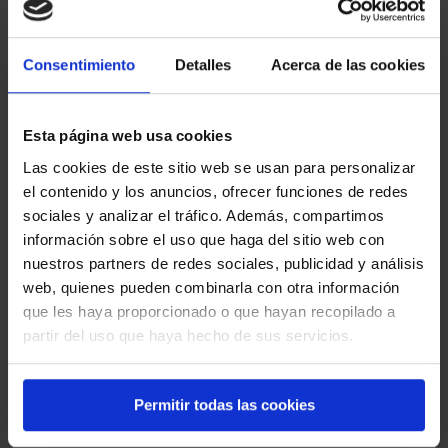
ofreciendo supuestos accesos “premium” o cobrando
dinero utilizando nuestro nombre.
Consentimiento
Detalles
Acerca de las cookies
Estos cobros NO pertenecen a Oposito.es.
Si alguien te solicita dinero o intenta venderte acceso a
nuestros contenidos haciéndose pasar por nosotros,
INFORMACIÓN AMAZON AFILIADOS
Esta página web usa cookies
no realices ningún pago.
En calidad de Afiliado de Amazon, obtengo ingresos por
Las cookies de este sitio web se usan para personalizar
La única web oficial es:
las compras adscritas que cumplen los requisitos
el contenido y los anuncios, ofrecer funciones de redes
aplicables
https://oposito.es y no tenemos opciones de pago,
sociales y analizar el tráfico. Además, compartimos
todo el contenido es gratuito
información sobre el uso que haga del sitio web con
oposición,
administrativos
opositor,
nuestros partners de redes sociales, publicidad y análisis
,
comunidad de madrid,
cortes generales
ujieres,
asamblea de madrid,
web, quienes pueden combinarla con otra información
ayuntamiento de madrid,
que les haya proporcionado o que hayan recopilado a
administración local,
partir del uso que haya hecho de sus servicios.
administración
test de
general del estado,
oposiciones
,
funcionarios,
oposiciones sanidad,
test
Permitir todas las cookies
constitución,
ley 30/1992,
ley del