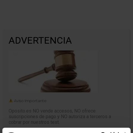
ADVERTENCIA
06 Titulo Vi Poder Judicial
Aviso Importante
Oposito.es NO vende accesos, NO ofrece
suscripciones de pago y NO autoriza a terceros a
cobrar por nuestros test.
Hemos detectado personas ajenas a nuestra web