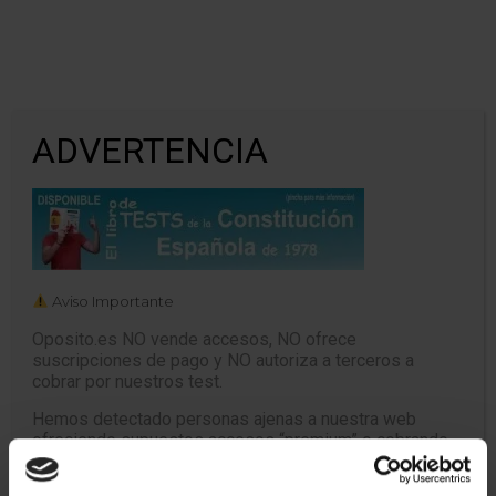
ADVERTENCIA
libro test horizontal
Aviso Importante
Oposito.es NO vende accesos, NO ofrece
suscripciones de pago y NO autoriza a terceros a
cobrar por nuestros test.
Hemos detectado personas ajenas a nuestra web
ofreciendo supuestos accesos “premium” o cobrando
dinero utilizando nuestro nombre.