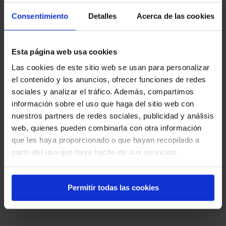
Estos cobros NO pertenecen a Oposito.es.
Consentimiento
Detalles
Acerca de las cookies
Si alguien te solicita dinero o intenta venderte acceso a
nuestros contenidos haciéndose pasar por nosotros,
INFORMACIÓN AMAZON AFILIADOS
no realices ningún pago.
En calidad de Afiliado de Amazon, obtengo ingresos por
Esta página web usa cookies
La única web oficial es:
las compras adscritas que cumplen los requisitos
aplicables
Las cookies de este sitio web se usan para personalizar
https://oposito.es y no tenemos opciones de pago,
el contenido y los anuncios, ofrecer funciones de redes
todo el contenido es gratuito
oposición,
administrativos
sociales y analizar el tráfico. Además, compartimos
opositor,
,
comunidad de madrid,
cortes generales
información sobre el uso que haga del sitio web con
ujieres,
asamblea de madrid,
nuestros partners de redes sociales, publicidad y análisis
ayuntamiento de madrid,
web, quienes pueden combinarla con otra información
administración local,
administración
que les haya proporcionado o que hayan recopilado a
test de
general del estado,
partir del uso que haya hecho de sus servicios.
oposiciones
,
funcionarios,
oposiciones sanidad,
test
constitución,
ley 30/1992,
ley del
Permitir todas las cookies
defensor del
,
gobierno
pueblo,
cortes
ley 30/92
,
generales,
oposición guardia