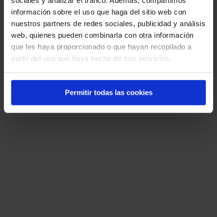
sociales y analizar el tráfico. Además, compartimos
Al cómputo del tiempo a efectos de
información sobre el uso que haga del sitio web con
antigüedad, así como a la reserva de su
nuestros partners de redes sociales, publicidad y análisis
plaza de origen.
web, quienes pueden combinarla con otra información
que les haya proporcionado o que hayan recopilado a
El personal en situación de servicios de
partir del uso que haya hecho de sus servicios.
gestión clínica no tendrá derechos.
Permitir todas las cookies
17. Según el artículo 66 del EMPESS,
¿cuándo procederá declarar al personal
estatutario en excedencia por prestación
de servicios en el sector público?
Cuando presten servicios en otra
categoría de personal estatutario o
como funcionario en las
Administraciones públicas.