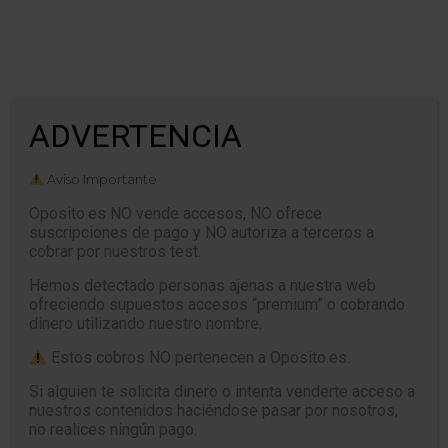
Tiempo: 00:00
ADVERTENCIA
CERRAR
Aviso Importante
Oposito.es NO vende accesos, NO ofrece
suscripciones de pago y NO autoriza a terceros a
cobrar por nuestros test.
TEST ESTATUTO MARCO DEL
PERSONAL ESTATUTARIO DE LOS
Hemos detectado personas ajenas a nuestra web
SERVICIOS DE SALUD
ofreciendo supuestos accesos “premium” o cobrando
CAPÍTULO XI. Situaciones del
dinero utilizando nuestro nombre.
personal estatutario
Estos cobros NO pertenecen a Oposito.es.
Si alguien te solicita dinero o intenta venderte acceso a
nuestros contenidos haciéndose pasar por nosotros,
no realices ningún pago.