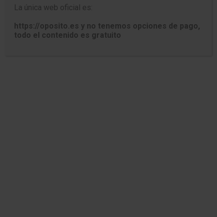
La única web oficial es:
https://oposito.es y no tenemos opciones de pago,
TEST ESTATUTO MARCO DEL
todo el contenido es gratuito
PERSONAL ESTATUTARIO DE LOS
SERVICIOS DE SALUD.
Capítulo XI. Situaciones del personal
estatutario.
1. El Capítulo XI del Estatuto Marco del
personal estatutario de los servicios de
salud (en adelante EMPESS) está
dedicado a:
Régimen jurídico.
Retribuciones.