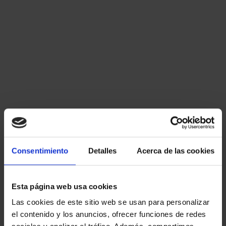
El primer año.
16. Conforme al artículo 65 bis. del
EMPESS, el personal declarado en
situación de servicios de gestión clínica
tendrá derecho:
Al cómputo del tiempo a efecto de
antigüedad, no así a la reserva de su
plaza de origen.
Consentimiento
Detalles
Acerca de las cookies
Al cómputo del tiempo a efectos de
antigüedad, así como a la
Esta página web usa cookies
reincorporación al servicio activo en la
Las cookies de este sitio web se usan para personalizar
misma categoría.
el contenido y los anuncios, ofrecer funciones de redes