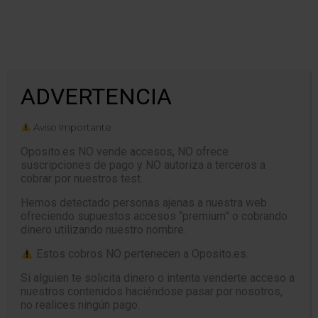
Tiempo: 00:00
ADVERTENCIA
CERRAR
Aviso Importante
Oposito.es NO vende accesos, NO ofrece
suscripciones de pago y NO autoriza a terceros a
cobrar por nuestros test.
TEST ESTATUTO MARCO DEL
PERSONAL ESTATUTARIO DE LOS
Hemos detectado personas ajenas a nuestra web
SERVICIOS DE SALUD
ofreciendo supuestos accesos “premium” o cobrando
CAPÍTULO XII. Régimen
dinero utilizando nuestro nombre.
disciplinario
Estos cobros NO pertenecen a Oposito.es.
Si alguien te solicita dinero o intenta venderte acceso a
nuestros contenidos haciéndose pasar por nosotros,
no realices ningún pago.