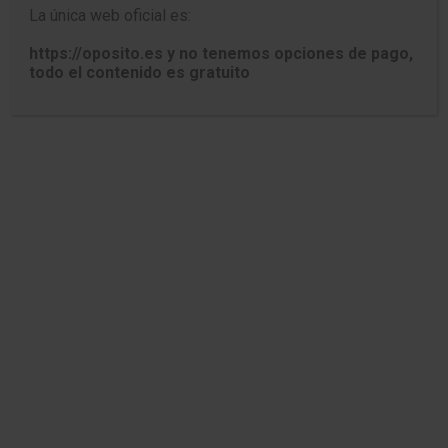
La única web oficial es:
https://oposito.es y no tenemos opciones de pago,
TEST ESTATUTO MARCO DEL
todo el contenido es gratuito
PERSONAL ESTATUTARIO DE LOS
SERVICIOS DE SALUD.
Capítulo XII. Régimen disciplinario.
1. ¿Cómo se denomina el Capítulo XII del
Estatuto Marco del personal estatutario
de los servicios de salud (en adelante
EMPESS)?
Régimen disciplinario.
Situaciones administrativas.
Régimen de sanciones.