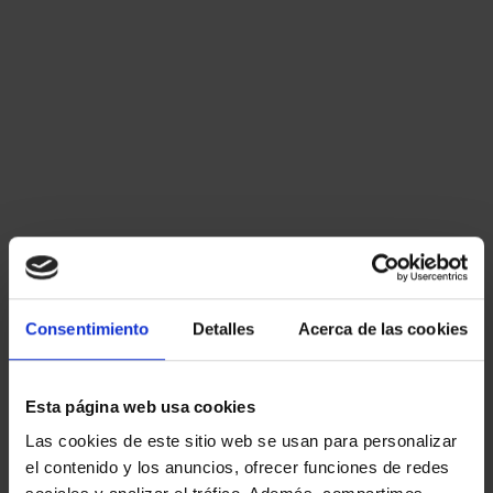
Grave.
No se considera falta.
17. Según el artículo 72 del EMPESS,
¿qué falta se comete por el
incumplimiento injustificado del horario o
jornada de trabajo cuando no constituye
falta grave?
Consentimiento
Detalles
Acerca de las cookies
Leve.
Grave.
Esta página web usa cookies
Las cookies de este sitio web se usan para personalizar
Muy grave.
el contenido y los anuncios, ofrecer funciones de redes