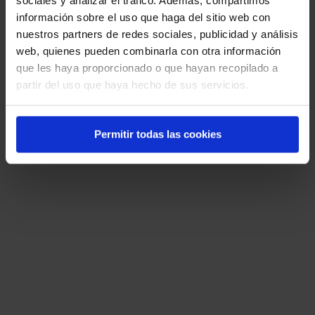
sociales y analizar el tráfico. Además, compartimos
No se considera falta.
información sobre el uso que haga del sitio web con
nuestros partners de redes sociales, publicidad y análisis
web, quienes pueden combinarla con otra información
18. Según el artículo 72 del EMPESS, el
que les haya proporcionado o que hayan recopilado a
acoso sexual cuando suponga agresión o
partir del uso que haya hecho de sus servicios.
chantaje es considerado:
Falta grave.
Permitir todas las cookies
Falta muy grave.
Falta leve.
No se considera falta.
19. Conforme al artículo 72 del EMPESS,
el incumplimiento de las normas sobre