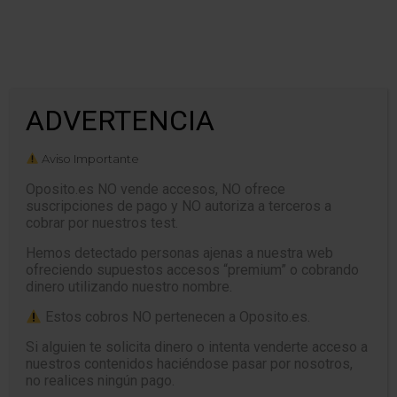
Tiempo: 00:00
ADVERTENCIA
CERRAR
Aviso Importante
Oposito.es NO vende accesos, NO ofrece
suscripciones de pago y NO autoriza a terceros a
cobrar por nuestros test.
Test Título I Ley 40/2015 – Capítulo
III y Capítulo IV
Hemos detectado personas ajenas a nuestra web
ofreciendo supuestos accesos “premium” o cobrando
dinero utilizando nuestro nombre.
Estos cobros NO pertenecen a Oposito.es.
Si alguien te solicita dinero o intenta venderte acceso a
nuestros contenidos haciéndose pasar por nosotros,
no realices ningún pago.