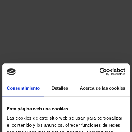
Al Delegado del Gobierno.
Al Presidente de la Comunidad
Autónoma.
Al Presidente de la Asamblea Legislativa
de la respectiva Comunidad Autónoma.
15. Según el artículo 72.3 de la Ley
40/2015, los Delegados del Gobierno en
las Comunidades Autónomas:
Consentimiento
Detalles
Acerca de las cookies
Tienen rango de Subsecretario.
Esta página web usa cookies
Son órganos directivos.
Las cookies de este sitio web se usan para personalizar
el contenido y los anuncios, ofrecer funciones de redes