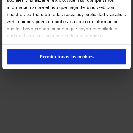
sociales y analizar el tráfico. Además, compartimos
Dependen orgánicamente del Presidente
información sobre el uso que haga del sitio web con
del Gobierno.
nuestros partners de redes sociales, publicidad y análisis
web, quienes pueden combinarla con otra información
Todas las respuestas son correctas.
que les haya proporcionado o que hayan recopilado a
partir del uso que haya hecho de sus servicios.
16. Los Delegados del Gobierno en las
Comunidades Autónomas dependen
Permitir todas las cookies
orgánicamente:
Del Ministerio de Hacienda y
Administraciones Públicas.
Del Ministerio competente por razón de
materia.
Del Presidente del Gobierno.