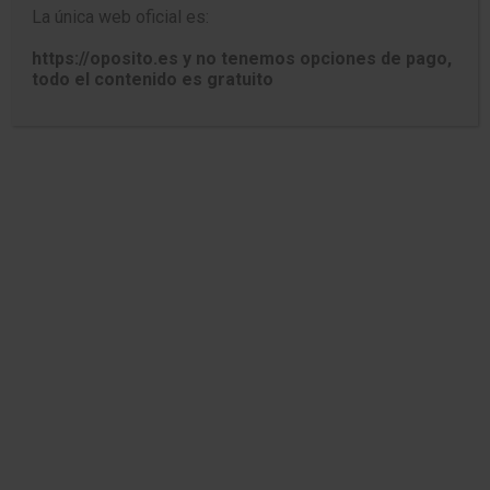
VOLVER A TEST LEY 40/2015
La única web oficial es:
https://oposito.es y no tenemos opciones de pago,
todo el contenido es gratuito
VOLVER A TEST GENERALES
TEST TÍTULO I DE LA LEY 40/2015
ADMINISTRACIÓN GENERAL DEL
ESTADO (Parte 3)
Capítulo III. Órganos territorales. – Capítulo IV. De
la Administración General del Estado en el exterior.
1. ¿Dónde existirá una Delegación del
Gobierno?
En cada una de las Provincias.
En cada una de las Comunidades
Autónomas.