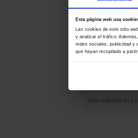
Aviso Import
Esta página web usa cookie
Las cookies de este sitio we
Oposito.es NO vende ac
nuestros test.
y analizar el tráfico. Ademá
redes sociales, publicidad y
Hemos detectado perso
que hayan recopilado a parti
dinero utilizando nues
Estos cobros NO pe
Si alguien te solicita
no realices ningún pago
La única web oficial es
INFORMACIÓN AMAZON AFILIADOS
https://oposito.es y
En calidad de Afiliado de Amazon, obtengo ingresos por
oposición,
administrativos comuni
opositor,
administración local,
administración general del 
defensor de
,
30/1992,
ley del gobierno