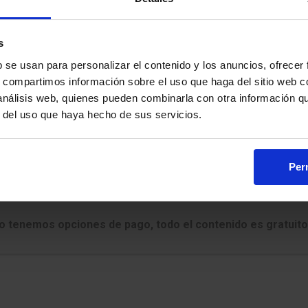
ante
s
b se usan para personalizar el contenido y los anuncios, ofrecer
cesos, NO ofrece suscripciones de pago y NO autoriza a tercer
s, compartimos información sobre el uso que haga del sitio web 
 análisis web, quienes pueden combinarla con otra información q
nas ajenas a nuestra web ofreciendo supuestos accesos “pre
r del uso que haya hecho de sus servicios.
tro nombre.
rtenecen a Oposito.es.
 dinero o intenta venderte acceso a nuestros contenidos haciéndo
Perm
.
:
 no tenemos opciones de pago, todo el contenido es gratuito
 las compras adscritas que cumplen los requisitos aplic
, ujieres,
dad de madrid,
asambl
cortes generales
test de oposiciones
,
funcionarios,
estado,
l pueblo,
cortes generales
ley 30/92
,