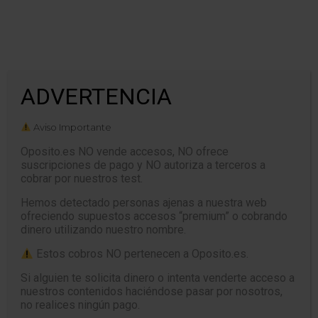
Tiempo: 00:00
ADVERTENCIA
CERRAR
Aviso Importante
Oposito.es NO vende accesos, NO ofrece
suscripciones de pago y NO autoriza a terceros a
cobrar por nuestros test.
TEST MICROSOFT WINDOWS 10 –
Test 1
Hemos detectado personas ajenas a nuestra web
ofreciendo supuestos accesos “premium” o cobrando
dinero utilizando nuestro nombre.
Estos cobros NO pertenecen a Oposito.es.
Si alguien te solicita dinero o intenta venderte acceso a
nuestros contenidos haciéndose pasar por nosotros,
no realices ningún pago.