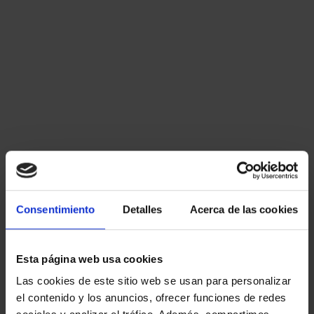
directamente el Administrador de
tareas?
Ctrl+Alt+Supr
Windows+X
Alt+Tab
Ctrl+Shift+Esc
Consentimiento
Detalles
Acerca de las cookies
20. ¿Cómo se denomina la barra superior
del Explorador que contiene las pestañas
Inicio, Compartir y Vista?
Esta página web usa cookies
Las cookies de este sitio web se usan para personalizar
Barra de herramientas de acceso rápido
el contenido y los anuncios, ofrecer funciones de redes