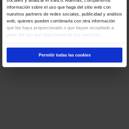
sociales y analizar el tráfico. Además, compartimos
Barra de estado
información sobre el uso que haga del sitio web con
nuestros partners de redes sociales, publicidad y análisis
Cinta de opciones
web, quienes pueden combinarla con otra información
que les haya proporcionado o que hayan recopilado a
Menú contextual
partir del uso que haya hecho de sus servicios.
21. ¿Qué utilidad permite programar que
Permitir todas las cookies
una aplicación se abra automáticamente
a una hora determinada?
Configuración del sistema
Programador de tareas
Administrador de dispositivos
Monitor de rendimiento