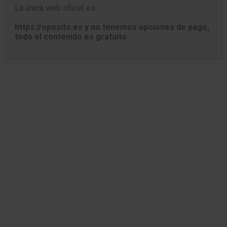
TEST WINDOWS 10
La única web oficial es:
Atajos de teclado
https://oposito.es y no tenemos opciones de pago,
todo el contenido es gratuito
Combinaciones de teclas y accesos rápidos
1. ¿Qué combinación de teclas permite
abrir el Explorador de archivos en el
sistema operativo Windows 10?
Ctrl+E
Alt+E
Windows+X
Windows+E