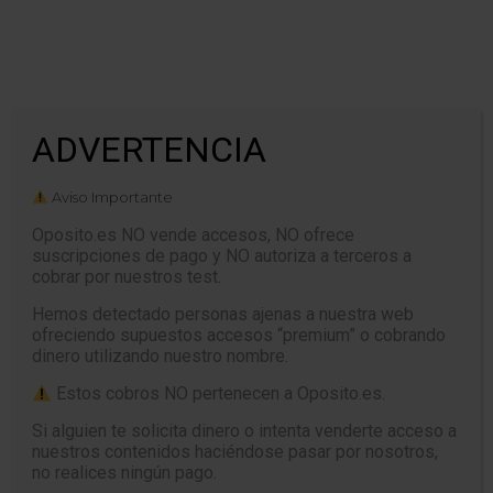
ADVERTENCIA
CERRAR
Aviso Importante
Oposito.es NO vende accesos, NO ofrece
suscripciones de pago y NO autoriza a terceros a
cobrar por nuestros test.
TEST MICROSOFT WINDOWS 10 –
Atajos de teclado
Hemos detectado personas ajenas a nuestra web
ofreciendo supuestos accesos “premium” o cobrando
dinero utilizando nuestro nombre.
Estos cobros NO pertenecen a Oposito.es.
Si alguien te solicita dinero o intenta venderte acceso a
nuestros contenidos haciéndose pasar por nosotros,
no realices ningún pago.