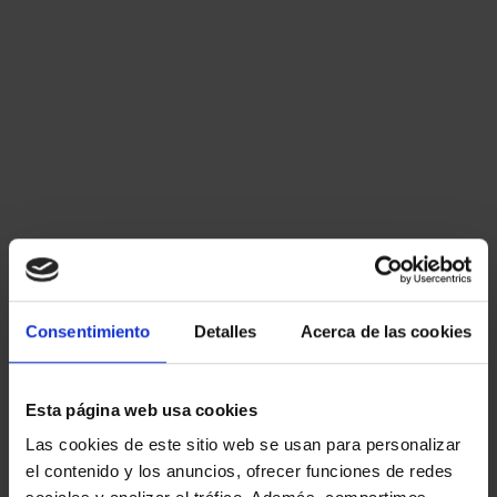
Windows+H
20. ¿Qué teclas permiten anclar la
ventana activa de Windows 10
exactamente a la mitad derecha de la
pantalla?
Shift+Flecha derecha
Alt+Flecha derecha
Consentimiento
Detalles
Acerca de las cookies
Windows+Flecha derecha
Ctrl+Flecha derecha
Esta página web usa cookies
Las cookies de este sitio web se usan para personalizar
el contenido y los anuncios, ofrecer funciones de redes
21. ¿Qué combinación de teclas de