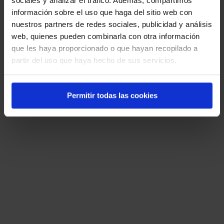
sociales y analizar el tráfico. Además, compartimos
Windows 10 permite crear un nuevo
información sobre el uso que haga del sitio web con
escritorio virtual de forma instantánea?
nuestros partners de redes sociales, publicidad y análisis
web, quienes pueden combinarla con otra información
Windows+D
que les haya proporcionado o que hayan recopilado a
partir del uso que haya hecho de sus servicios.
Windows+Shift+N
Ctrl+Alt+D
Permitir todas las cookies
Windows+Ctrl+D
22. ¿Qué atajo de teclado de Windows 10
se usa para cerrar el escritorio virtual
que se está utilizando en ese momento?
Alt+F4