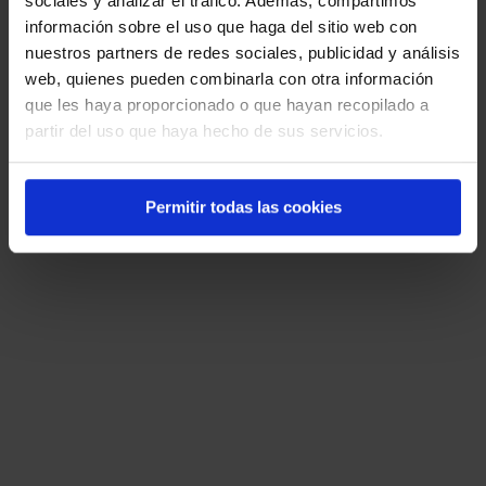
sociales y analizar el tráfico. Además, compartimos
siguientes será la acción que producimos
información sobre el uso que haga del sitio web con
al hacerlo?
nuestros partners de redes sociales, publicidad y análisis
web, quienes pueden combinarla con otra información
Minimizar las ventanas abiertas en
que les haya proporcionado o que hayan recopilado a
Windows.
partir del uso que haya hecho de sus servicios.
Abrir el Explorador de archivos.
Permitir todas las cookies
Cambiar entre aplicaciones abiertas.
Maximiza la ventana abierta.
19. Señale la opción INCORRECTA acerca
del comprobador de errores en disco en
Windows 10:
Equivale al comando CHKDSK.