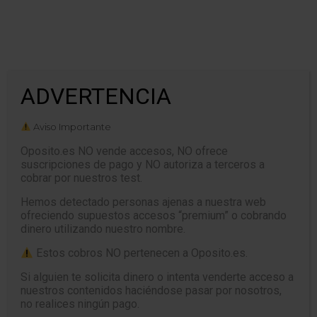
Tiempo: 00:00
ADVERTENCIA
CERRAR
Aviso Importante
Oposito.es NO vende accesos, NO ofrece
suscripciones de pago y NO autoriza a terceros a
cobrar por nuestros test.
TEST MICROSOFT WINDOWS 10 –
Preguntas oficiales 2
Hemos detectado personas ajenas a nuestra web
ofreciendo supuestos accesos “premium” o cobrando
dinero utilizando nuestro nombre.
Estos cobros NO pertenecen a Oposito.es.
Si alguien te solicita dinero o intenta venderte acceso a
nuestros contenidos haciéndose pasar por nosotros,
no realices ningún pago.