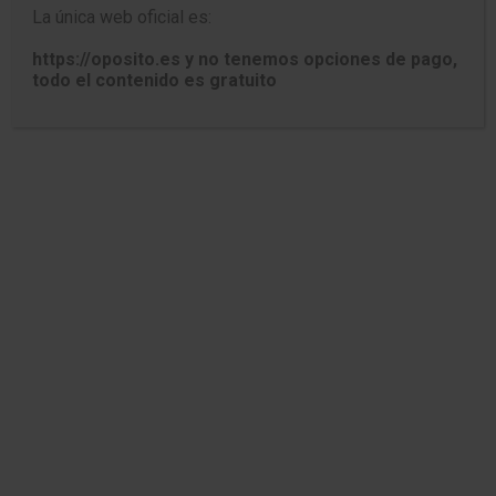
TEST DE WINDOWS 10. Preguntas
La única web oficial es:
oficiales 2
https://oposito.es y no tenemos opciones de pago,
Explorador, accesibilidad y
todo el contenido es gratuito
configuración
Accesos directos, utilidades, pantalla, búsqueda y
opciones del sistema.
1. Señale con qué combinación de teclas
podemos acceder al explorador de
Windows:
Tecla del logotipo de Windows + C.
Tecla del logotipo de Windows + F.
Tecla del logotipo de Windows + A.