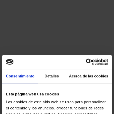
17. En el Explorador de archivos de
Windows 10, en la pestaña Vista,
contamos con diferentes diseños. ¿Cuál
de los siguientes ofrece más información
de los archivos en pantalla?
Iconos medianos.
Lista.
Iconos pequeños.
Consentimiento
Detalles
Acerca de las cookies
Detalles.
Esta página web usa cookies
18. En Windows 10 en español utilizamos
Las cookies de este sitio web se usan para personalizar
el método abreviado: logotipo de
el contenido y los anuncios, ofrecer funciones de redes
Windows + tecla E. ¿Cuál de las